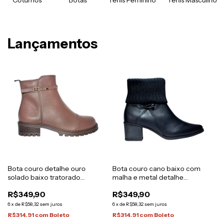
Coturnos
Botas
Tênis Feminino
Tênis Masculino
Lançamentos
Bota couro detalhe ouro
Bota couro cano baixo com
solado baixo tratorado
malha e metal detalhe
Italeoni
externo Italeoni
R$349,90
R$349,90
6
x
de
R$58,32
sem juros
6
x
de
R$58,32
sem juros
R$314,91
com
Boleto
R$314,91
com
Boleto