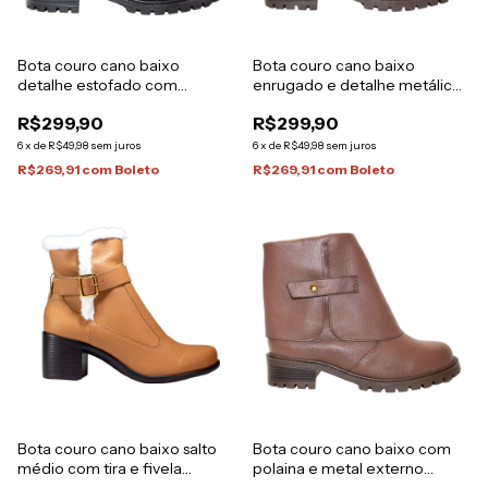
Bota couro cano baixo
Bota couro cano baixo
detalhe estofado com
enrugado e detalhe metálico
costuras Italeoni
externo Italeoni
R$299,90
R$299,90
6
x
de
R$49,98
sem juros
6
x
de
R$49,98
sem juros
R$269,91
com
Boleto
R$269,91
com
Boleto
Bota couro cano baixo salto
Bota couro cano baixo com
médio com tira e fivela
polaina e metal externo