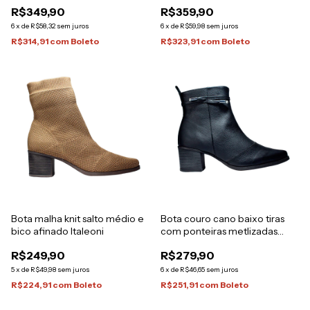
Italeoni
Italeoni
R$349,90
R$359,90
6
x
de
R$58,32
sem juros
6
x
de
R$59,98
sem juros
R$314,91
com
Boleto
R$323,91
com
Boleto
Bota malha knit salto médio e
Bota couro cano baixo tiras
bico afinado Italeoni
com ponteiras metlizadas
diamante italeoni
R$249,90
R$279,90
5
x
de
R$49,98
sem juros
6
x
de
R$46,65
sem juros
R$224,91
com
Boleto
R$251,91
com
Boleto