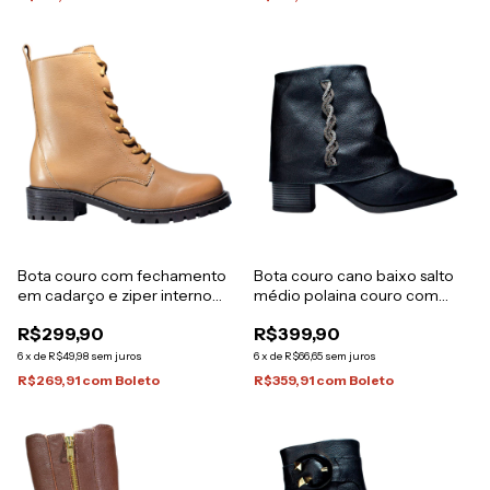
Bota couro com fechamento
Bota couro cano baixo salto
em cadarço e ziper interno
médio polaina couro com
Italeoni
adorno brilho Italeoni
R$299,90
R$399,90
6
x
de
R$49,98
sem juros
6
x
de
R$66,65
sem juros
R$269,91
com
Boleto
R$359,91
com
Boleto