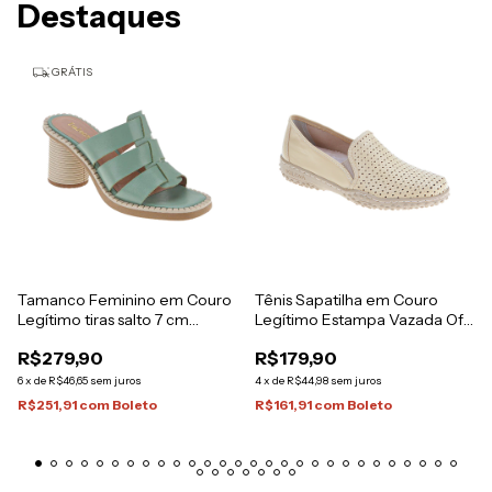
Destaques
GRÁTIS
Tamanco Feminino em Couro
Tênis Sapatilha em Couro
Legítimo tiras salto 7 cm
Legítimo Estampa Vazada Off
Italeoni
White
R$279,90
R$179,90
6
x
de
R$46,65
sem juros
4
x
de
R$44,98
sem juros
R$251,91
com
Boleto
R$161,91
com
Boleto