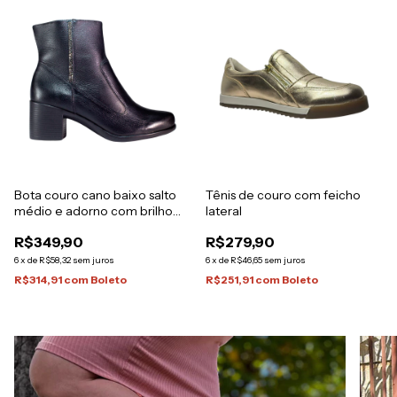
Bota couro cano baixo salto
Tênis de couro com feicho
médio e adorno com brilho
lateral
lateral Italeoni
R$349,90
R$279,90
6
x
de
R$58,32
sem juros
6
x
de
R$46,65
sem juros
R$314,91
com
Boleto
R$251,91
com
Boleto