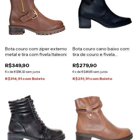
Bota couro com ziper externo
Bota couro cano baixo com
metal e tira com fivela Italeoni
tira de couro e fivela
metalizada ouro Italeoni
R$349,90
R$279,90
6
x
de
R$58,32
sem juros
6
x
de
R$46,65
sem juros
R$314,91
com
Boleto
R$251,91
com
Boleto