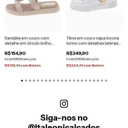
Sandália em couro com
Tênis em couro napa bocina
detalhe em círculo brilho
torino com detalhes laterais
cristal
metalizados
R$154,90
R$249,90
3
x
de
R$51,63
sem juros
5
x
de
R$49,98
sem juros
R$139,41
com
Boleto
R$224,91
com
Boleto
Siga-nos no
@Italeonicalcados