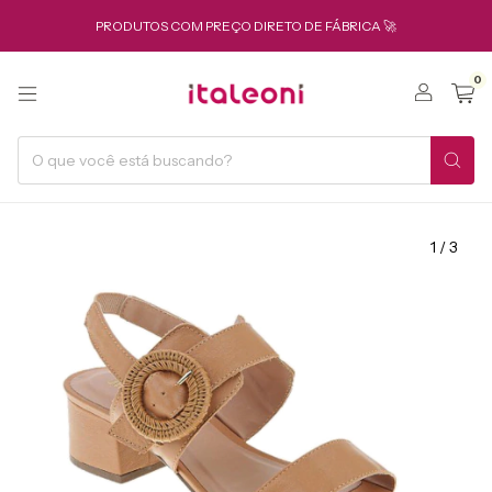
PRODUTOS COM PREÇO DIRETO DE FÁBRICA 🚀
0
1
/
3