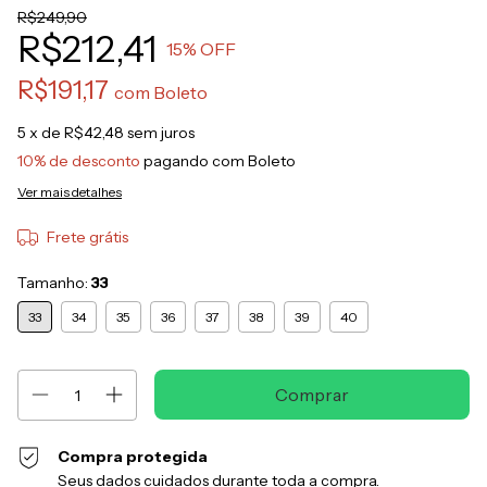
R$249,90
R$212,41
15
% OFF
R$191,17
com
Boleto
5
x de
R$42,48
sem juros
10% de desconto
pagando com Boleto
Ver mais detalhes
Frete grátis
Tamanho:
33
33
34
35
36
37
38
39
40
Compra protegida
Seus dados cuidados durante toda a compra.