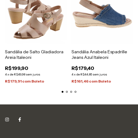
Sandália de Salto Gladiadora
Sandália Anabela Espadrille
Areia Italeoni
Jeans Azul Italeoni
R$199,90
R$179,40
4
x
de
R$49,98
sem juros
4
x
de
R$44,85
sem juros
R$179,91
com
Boleto
R$161,46
com
Boleto