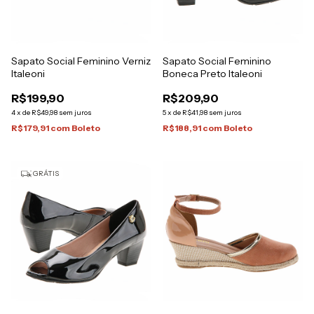
Sapato Social Feminino Verniz
Sapato Social Feminino
Italeoni
Boneca Preto Italeoni
R$199,90
R$209,90
4
x
de
R$49,98
sem juros
5
x
de
R$41,98
sem juros
R$179,91
com
Boleto
R$188,91
com
Boleto
GRÁTIS