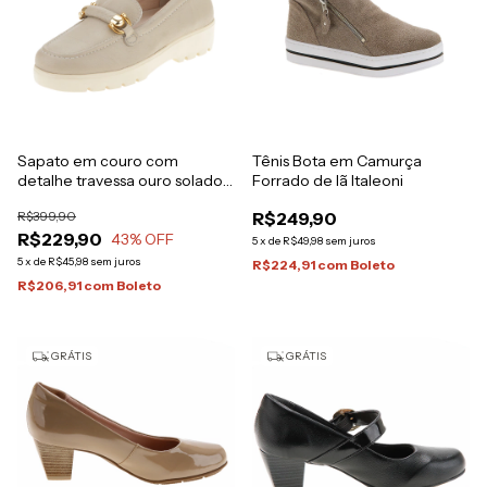
Sapato em couro com
Tênis Bota em Camurça
detalhe travessa ouro solado
Forrado de lã Italeoni
em EVA 3,5 cm
R$399,90
R$249,90
R$229,90
43
% OFF
5
x
de
R$49,98
sem juros
5
x
de
R$45,98
sem juros
R$224,91
com
Boleto
R$206,91
com
Boleto
GRÁTIS
GRÁTIS