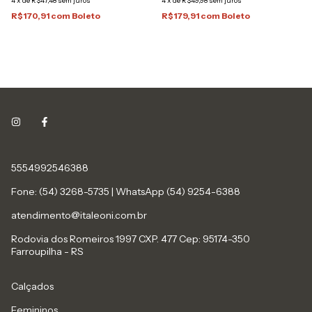
4
x
de
R$47,48
sem juros
4
x
de
R$49,98
sem juros
R$170,91
com
Boleto
R$179,91
com
Boleto
5554992546388
Fone: (54) 3268-5735 | WhatsApp (54) 9254-6388
atendimento@italeoni.com.br
Rodovia dos Romeiros 1997 CXP. 477 Cep: 95174-350
Farroupilha - RS
Calçados
Femininos