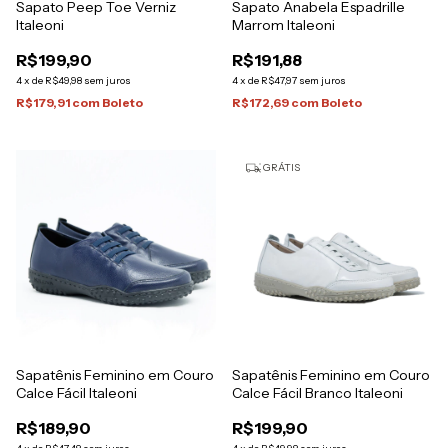
Sapato Peep Toe Verniz
Sapato Anabela Espadrille
Italeoni
Marrom Italeoni
R$199,90
R$191,88
4
x
de
R$49,98
sem juros
4
x
de
R$47,97
sem juros
R$179,91
com
Boleto
R$172,69
com
Boleto
GRÁTIS
Sapatênis Feminino em Couro
Sapatênis Feminino em Couro
Calce Fácil Italeoni
Calce Fácil Branco Italeoni
R$189,90
R$199,90