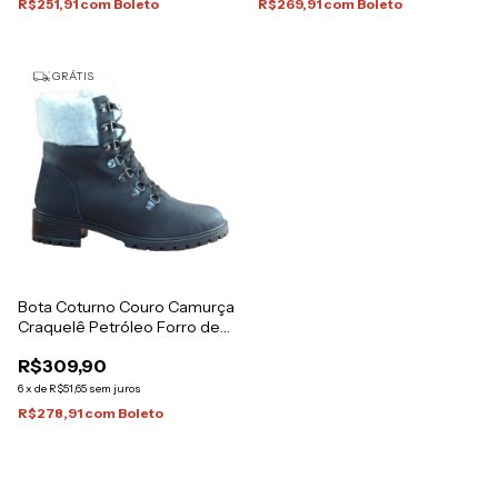
R$251,91
com
Boleto
R$269,91
com
Boleto
GRÁTIS
Bota Coturno Couro Camurça
Craquelê Petróleo Forro de
Lã Italeoni
R$309,90
6
x
de
R$51,65
sem juros
R$278,91
com
Boleto