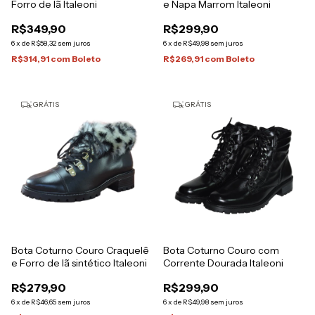
Forro de lã Italeoni
e Napa Marrom Italeoni
R$349,90
R$299,90
6
x
de
R$58,32
sem juros
6
x
de
R$49,98
sem juros
R$314,91
com
Boleto
R$269,91
com
Boleto
GRÁTIS
GRÁTIS
Bota Coturno Couro Craquelê
Bota Coturno Couro com
e Forro de lã sintético Italeoni
Corrente Dourada Italeoni
R$279,90
R$299,90
6
x
de
R$46,65
sem juros
6
x
de
R$49,98
sem juros