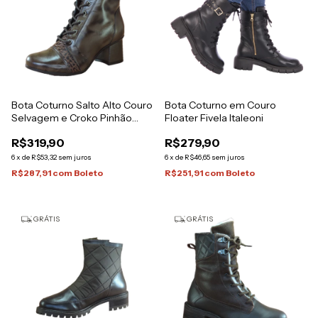
Bota Coturno Salto Alto Couro
Bota Coturno em Couro
Selvagem e Croko Pinhão
Floater Fivela Italeoni
Italeoni
R$319,90
R$279,90
6
x
de
R$53,32
sem juros
6
x
de
R$46,65
sem juros
R$287,91
com
Boleto
R$251,91
com
Boleto
GRÁTIS
GRÁTIS