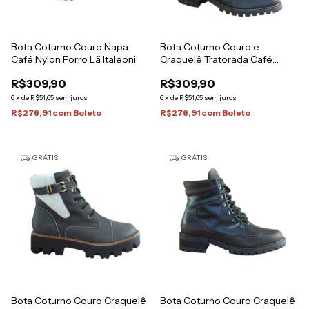
Bota Coturno Couro Napa
Bota Coturno Couro e
Café Nylon Forro Lã Italeoni
Craquelê Tratorada Café
Italeoni
R$309,90
R$309,90
6
x
de
R$51,65
sem juros
6
x
de
R$51,65
sem juros
R$278,91
com
Boleto
R$278,91
com
Boleto
GRÁTIS
GRÁTIS
Bota Coturno Couro Craquelê
Bota Coturno Couro Craquelê