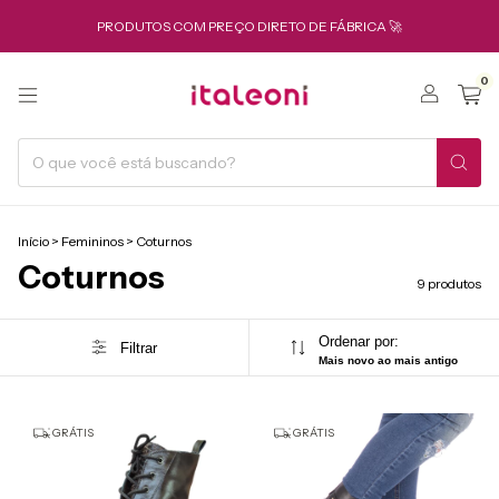
PRODUTOS COM PREÇO DIRETO DE FÁBRICA 🚀
0
Início
>
Femininos
>
Coturnos
Coturnos
9 produtos
Ordenar por:
Filtrar
Mais novo ao mais antigo
GRÁTIS
GRÁTIS