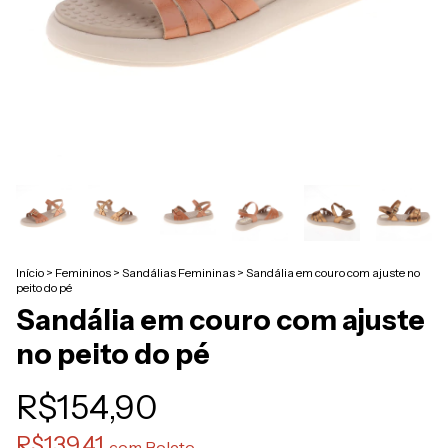
Início
>
Femininos
>
Sandálias Femininas
>
Sandália em couro com ajuste no
peito do pé
Sandália em couro com ajuste
no peito do pé
R$154,90
R$139,41
com
Boleto