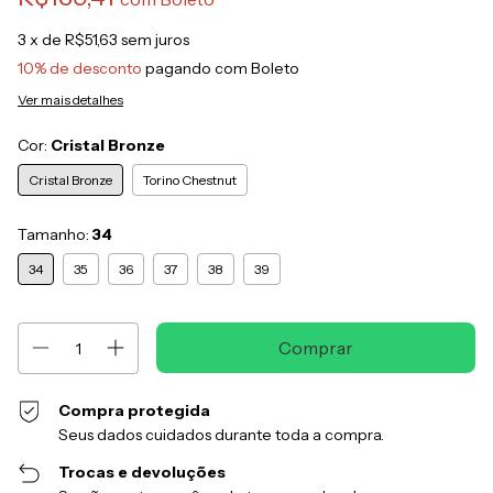
3
x de
R$51,63
sem juros
10% de desconto
pagando com Boleto
Ver mais detalhes
Cor:
Cristal Bronze
Cristal Bronze
Torino Chestnut
Tamanho:
34
34
35
36
37
38
39
Compra protegida
Seus dados cuidados durante toda a compra.
Trocas e devoluções