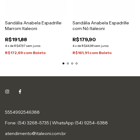
Sandália Anabela Espadrille
Sandália Anabela Espadrille
Marrom Italeoni
com Nó Italeoni
R$191,88
R$179,90
4
x
de
R$47,97
sem juros
4
x
de
R$44,98
sem juros
R$172,69
com
Boleto
R$161,91
com
Boleto
5554992546388
Fone: (54) 3268-5735 | WhatsApp (54) 9254-6388
atendimento@italeoni.com.br