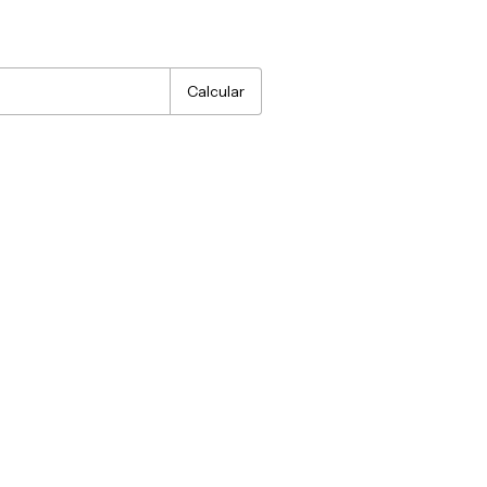
:
Alterar CEP
Calcular