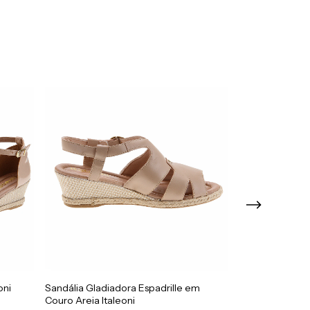
oni
Sandália Gladiadora Espadrille em
Sandália Peep T
Couro Areia Italeoni