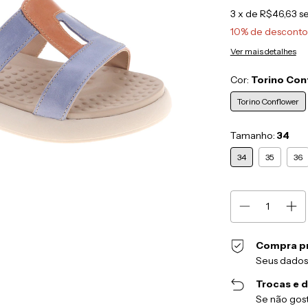
3
x de
R$46,63
s
10% de desconto
Ver mais detalhes
Cor:
Torino Con
Torino Conflower
Tamanho:
34
34
35
36
Compra p
Seus dados
Trocas e 
Se não gost