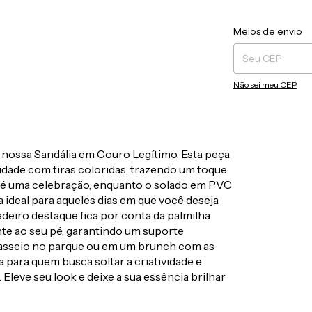
Entregas para o CEP
Meios de envio
Não sei meu CEP
 nossa Sandália em Couro Legítimo. Esta peça
lidade com tiras coloridas, trazendo um toque
so é uma celebração, enquanto o solado em PVC
a ideal para aqueles dias em que você deseja
adeiro destaque fica por conta da palmilha
te ao seu pé, garantindo um suporte
 passeio no parque ou em um brunch com as
a para quem busca soltar a criatividade e
Eleve seu look e deixe a sua essência brilhar