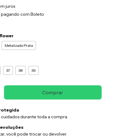
em juros
pagando com Boleto
flower
Metalizado Prata
37
38
39
rotegida
 cuidados durante toda a compra.
devoluções
ar, você pode trocar ou devolver.