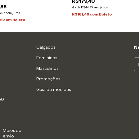
R$179,40
,88
4
x
de
R$44,85
sem juros
7,97
sem juros
R$161,46
com
Boleto
69
com
Boleto
Calçados
Ne
Femininos
Masculinos
Promoções
Guia de medidas
50
Meios de
envio