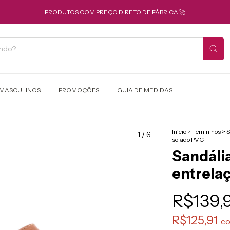
PRODUTOS COM PREÇO DIRETO DE FÁBRICA 🚀
MASCULINOS
PROMOÇÕES
GUIA DE MEDIDAS
Início
>
Femininos
>
S
1
/
6
solado PVC
Sandália
entrela
R$139,
R$125,91
c