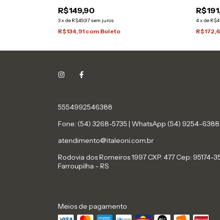
R$149,90
R$191
3
x
de
R$49,97
sem juros
4
x
de
R$4
R$134,91
com
Boleto
R$172,
5554992546388
Fone: (54) 3268-5735 | WhatsApp (54) 9254-6388
atendimento@italeoni.com.br
Rodovia dos Romeiros 1997 CXP. 477 Cep: 95174-3
Farroupilha - RS
Meios de pagamento