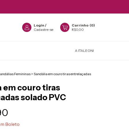
Login
/
Carrinho
(
0
)
Cadastre-se
R$0,00
A ITALEONI
andálias Femininas
>
Sandália em couro tiras entrelaçadas
 em couro tiras
çadas solado PVC
90
om
Boleto