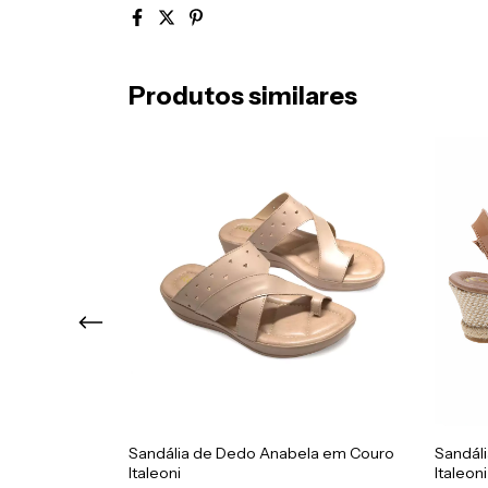
Produtos similares
ille com Nó
Sandália de Dedo Anabela em Couro
Sandáli
Italeoni
Italeoni