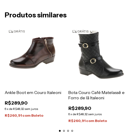
Produtos similares
GRÁTIS
GRÁTIS
Ankle Boot em Couro Italeoni
Bota Couro Café Matelassê e
Forro de lã Italeoni
R$289,90
R$289,90
6
x
de
R$48,32
sem juros
6
x
de
R$48,32
sem juros
R$260,91
com
Boleto
R$260,91
com
Boleto