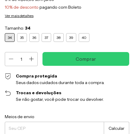
10% de desconto
pagando com Boleto
Ver mais detalhes
Tamanho:
34
34
35
36
37
38
39
40
Compra protegida
Seus dados cuidados durante toda a compra.
Trocas e devoluções
Se não gostar, você pode trocar ou devolver.
Entregas para o CEP:
Alterar CEP
Meios de envio
Calcular