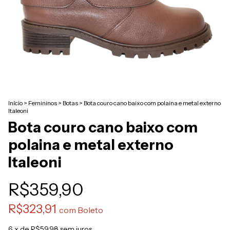
Início
>
Femininos
>
Botas
>
Bota couro cano baixo com polaina e metal externo
Italeoni
Bota couro cano baixo com
polaina e metal externo
Italeoni
R$359,90
R$323,91
com
Boleto
6
x de
R$59,98
sem juros