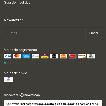
Guia de medidas
Newsletter
Meios de pagamento
Meios de envio
Copyright Italeoni Calçados - 87207338000105 - 2026. Todos os direitos
Ao navegar por este site
você aceita o uso de cookies
para agilizar a
reservados.