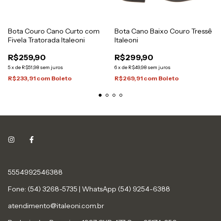
Bota Couro Cano Curto com
Bota Cano Baixo Couro Tressê
Fivela Tratorada Italeoni
Italeoni
R$259,90
R$299,90
5
x
de
R$51,98
sem juros
6
x
de
R$49,98
sem juros
R$233,91
com
Boleto
R$269,91
com
Boleto
5554992546388
Fone: (54) 3268-5735 | WhatsApp (54) 9254-6388
atendimento@italeoni.com.br