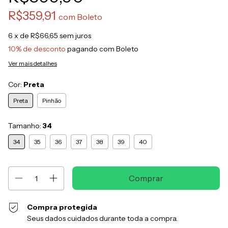
R$359,91
com
Boleto
6
x de
R$66,65
sem juros
10% de desconto
pagando com Boleto
Ver mais detalhes
Cor:
Preta
Preta
Pinhão
Tamanho:
34
34
35
36
37
38
39
40
Compra protegida
Seus dados cuidados durante toda a compra.