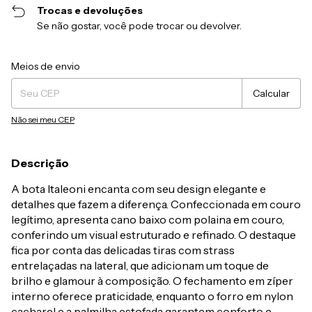
Trocas e devoluções
Se não gostar, você pode trocar ou devolver.
Entregas para o CEP:
Alterar CEP
Meios de envio
Calcular
Não sei meu CEP
Descrição
A bota Italeoni encanta com seu design elegante e
detalhes que fazem a diferença. Confeccionada em couro
legítimo, apresenta cano baixo com polaina em couro,
conferindo um visual estruturado e refinado. O destaque
fica por conta das delicadas tiras com strass
entrelaçadas na lateral, que adicionam um toque de
brilho e glamour à composição. O fechamento em zíper
interno oferece praticidade, enquanto o forro em nylon
cacharel e a palmilha estofada garantem conforto e