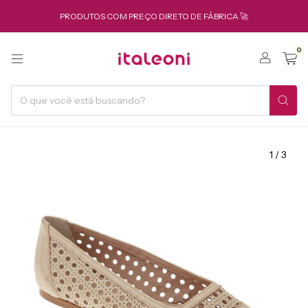
PRODUTOS COM PREÇO DIRETO DE FÁBRICA 🚀
0
1
/
3