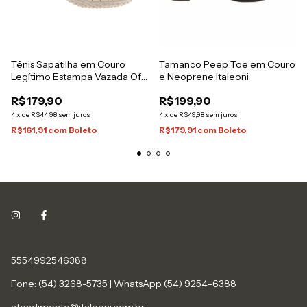
Tênis Sapatilha em Couro
Tamanco Peep Toe em Couro
Legítimo Estampa Vazada Off
e Neoprene Italeoni
White
R$179,90
R$199,90
4
x
de
R$44,98
sem juros
4
x
de
R$49,98
sem juros
R$161,91
com
Boleto
R$179,91
com
Boleto
5554992546388
Fone: (54) 3268-5735 | WhatsApp (54) 9254-6388