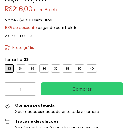
R$216,00
com
Boleto
5
x de
R$48,00
sem juros
10% de desconto
pagando com Boleto
Ver mais detalhes
Frete grátis
Tamanho:
33
33
34
35
36
37
38
39
40
Compra protegida
Seus dados cuidados durante toda a compra.
Trocas e devoluções
Se não gostar, você pode trocar ou devolver.