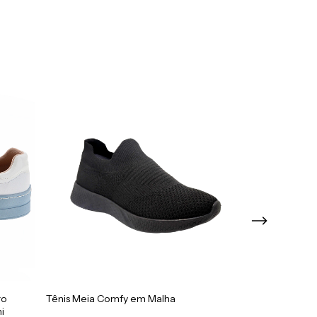
ro
Tênis Meia Comfy em Malha
Tênis Casual F
i
Branco Italeoni