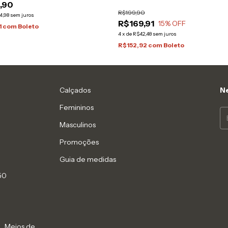
,90
R$199,90
4,98
sem juros
R$169,91
15
% OFF
1
com
Boleto
4
x
de
R$42,48
sem juros
R$152,92
com
Boleto
Calçados
Ne
Femininos
Masculinos
Promoções
Guia de medidas
50
Meios de