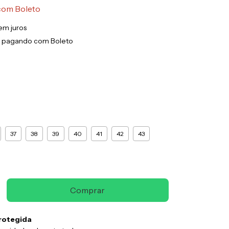
com
Boleto
em juros
pagando com Boleto
37
38
39
40
41
42
43
rotegida