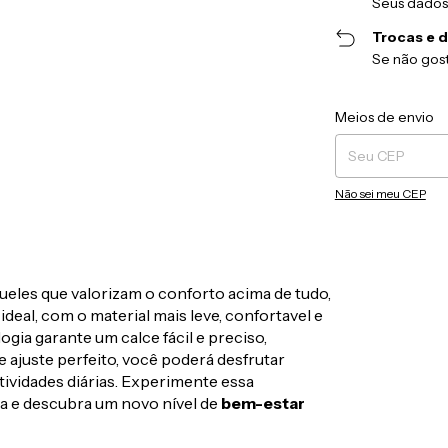
Seus dados
Trocas e 
Se não gost
Entregas para o CEP
Meios de envio
Não sei meu CEP
queles que valorizam o conforto acima de tudo,
ideal, com o material mais leve, confortavel e
ogia garante um calce fácil e preciso,
ajuste perfeito, você poderá desfrutar
tividades diárias. Experimente essa
a e descubra um novo nível de
bem-estar