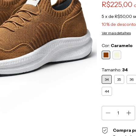
R$225,00
5
x de
R$50,00
s
10% de desconto
Ver mais detalhes
Cor:
Caramelo
Tamanho:
34
34
35
36
44
Compra p