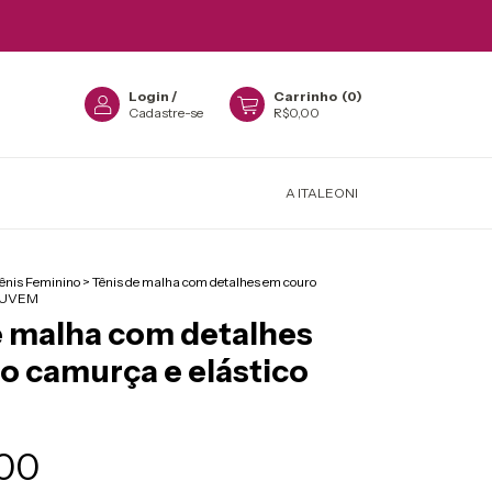
Login
/
Carrinho
(
0
)
Cadastre-se
R$0,00
A ITALEONI
ênis Feminino
>
Tênis de malha com detalhes em couro
 NUVEM
e malha com detalhes
o camurça e elástico
00