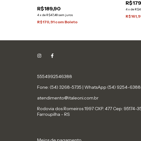
R$179
R$189,90
4
x
de
R$4
4
x
de
R$47,48
sem juros
R$161,9
R$170,91
com
Boleto
5554992546388
Fone: (54) 3268-5735 | WhatsApp (54) 9254-6388
atendimento@italeoni.com.br
Rodovia dos Romeiros 1997 CXP. 477 Cep: 95174-3
Farroupilha - RS
Meios de pagamento