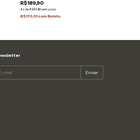
R$189,90
R$179,90
4
x
de
R$47,48
sem juros
4
x
de
R$44,98
sem ju
R$170,91
com
Boleto
R$161,91
com
Bo
wsletter