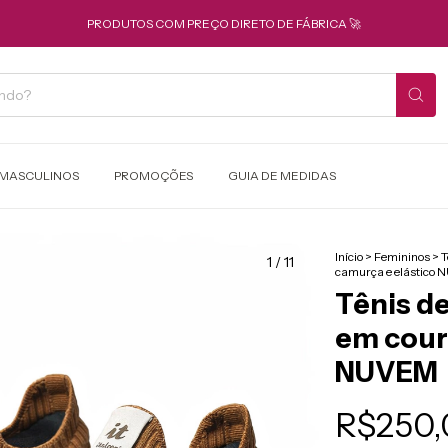
PRODUTOS COM PREÇO DIRETO DE FÁBRICA 🚀
MASCULINOS
PROMOÇÕES
GUIA DE MEDIDAS
Início
>
Femininos
>
T
1
/
11
camurça e elástico
Tênis d
em cour
NUVEM
R$250,