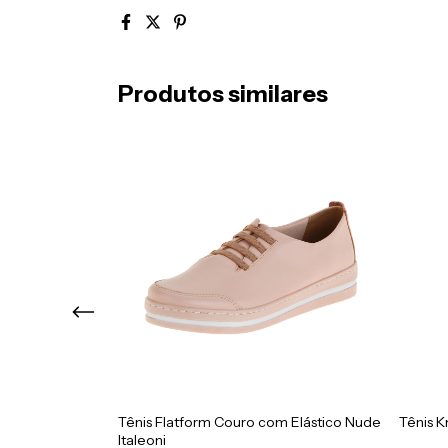
Produtos similares
Couro Calce
Tênis Flatform Couro com Elástico Nude
Tênis K
Italeoni