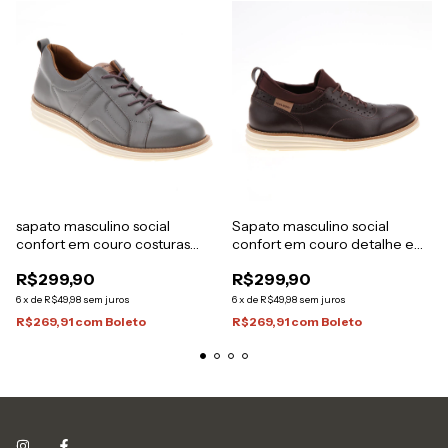
sapato masculino social
Sapato masculino social
confort em couro costuras
confort em couro detalhe em
laterais e cadarço com
furos lycra e cadarço com
R$299,90
R$299,90
palmilha magnética
palmilha magnética
6
x
de
R$49,98
sem juros
6
x
de
R$49,98
sem juros
R$269,91
com
Boleto
R$269,91
com
Boleto