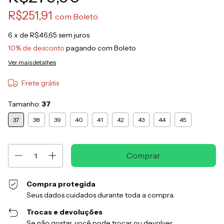
R$251,91
com
Boleto
6
x de
R$46,65
sem juros
10% de desconto
pagando com Boleto
Ver mais detalhes
Frete grátis
Tamanho:
37
37
38
39
40
41
42
43
44
45
Compra protegida
Seus dados cuidados durante toda a compra.
Trocas e devoluções
Se não gostar, você pode trocar ou devolver.