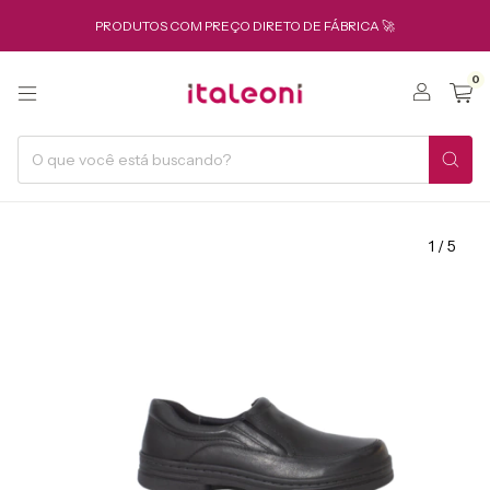
PRODUTOS COM PREÇO DIRETO DE FÁBRICA 🚀
0
1
/
5