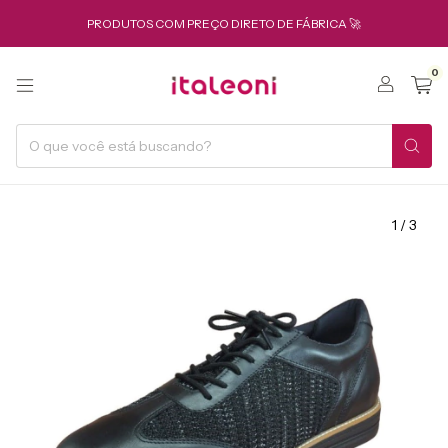
PRODUTOS COM PREÇO DIRETO DE FÁBRICA 🚀
0
1
/
3