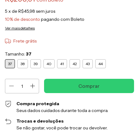
5
x de
R$45,98
sem juros
10% de desconto
pagando com Boleto
Ver mais detalhes
Frete grátis
Tamanho:
37
37
38
39
40
41
42
43
44
Compra protegida
Seus dados cuidados durante toda a compra.
Trocas e devoluções
Se não gostar, você pode trocar ou devolver.