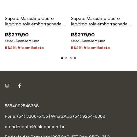
Sapato Masculino Couro
Sapato Masculino Couro
legítimo sola emborrachada e
legítimo sola emborrachada e
palmilha gel
palmilha gel
R$279,90
R$279,90
6
x
de
R$46,65
sem juros
6
x
de
R$46,65
sem juros
R$251,91
com
Boleto
R$251,91
com
Boleto
5554992546388
Fone: (54) 3268-5735 | WhatsApp (54) 9254-6388
atendimento@italeoni.com.br