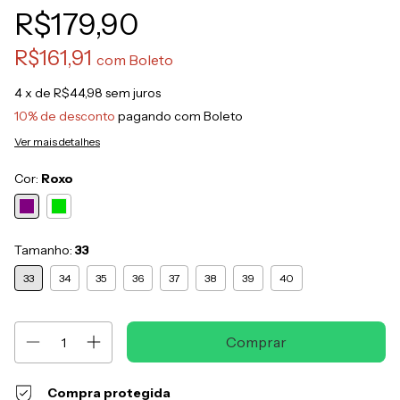
R$179,90
R$161,91
com
Boleto
4
x de
R$44,98
sem juros
10% de desconto
pagando com Boleto
Ver mais detalhes
Cor:
Roxo
Tamanho:
33
33
34
35
36
37
38
39
40
Compra protegida