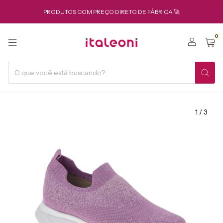
PRODUTOS COM PREÇO DIRETO DE FÁBRICA 🚀
0
1
/
3