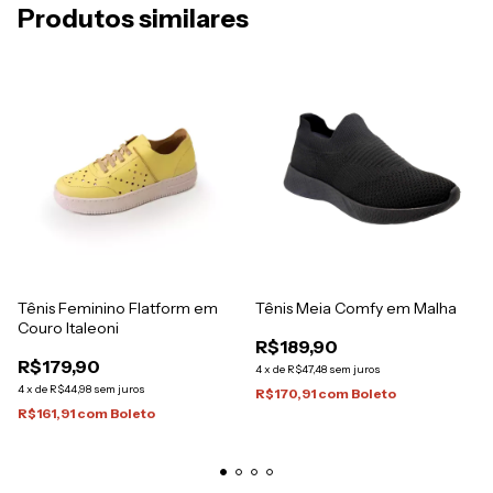
Produtos similares
Tênis Feminino Flatform em
Tênis Meia Comfy em Malha
Couro Italeoni
R$189,90
R$179,90
4
x
de
R$47,48
sem juros
4
x
de
R$44,98
sem juros
R$170,91
com
Boleto
R$161,91
com
Boleto