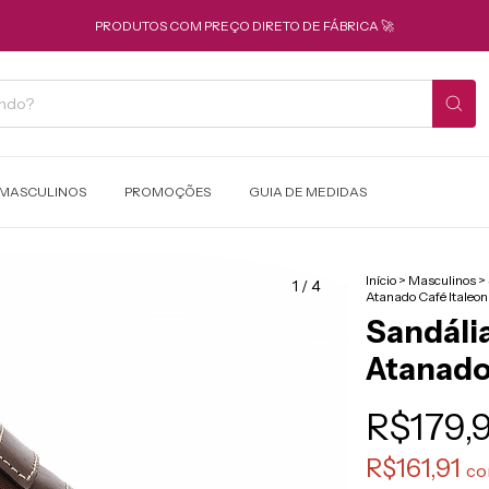
PRODUTOS COM PREÇO DIRETO DE FÁBRICA 🚀
MASCULINOS
PROMOÇÕES
GUIA DE MEDIDAS
Início
>
Masculinos
>
1
/
4
Atanado Café Italeon
Sandáli
Atanado 
R$179,
R$161,91
c