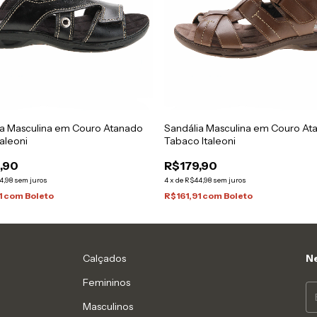
ia Masculina em Couro Atanado
Sandália Masculina em Couro At
taleoni
Tabaco Italeoni
,90
R$179,90
4,98
sem juros
4
x
de
R$44,98
sem juros
1
com
Boleto
R$161,91
com
Boleto
Calçados
Ne
Femininos
Masculinos