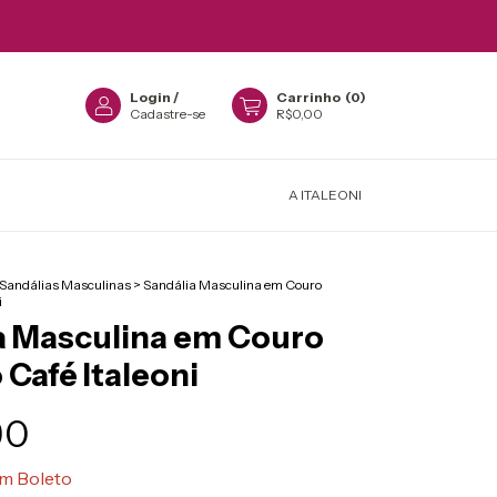
Login
/
Carrinho
(
0
)
Cadastre-se
R$0,00
A ITALEONI
Sandálias Masculinas
>
Sandália Masculina em Couro
i
a Masculina em Couro
Café Italeoni
90
om
Boleto