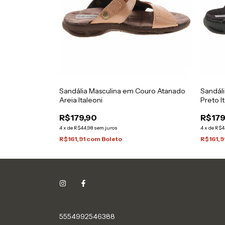
Sandália Masculina em Couro Atanado
Sandál
Areia Italeoni
Preto I
R$179,90
R$179
4
x
de
R$44,98
sem juros
4
x
de
R$4
R$161,91
com
Boleto
R$161,9
5554992546388