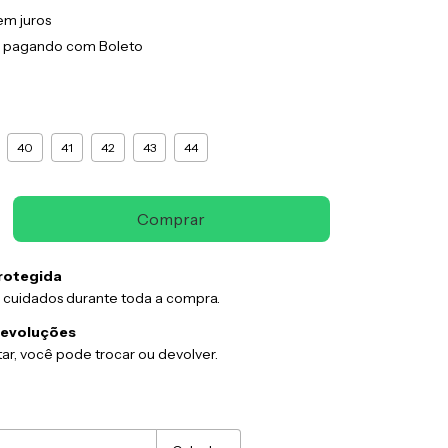
em juros
pagando com Boleto
40
41
42
43
44
rotegida
 cuidados durante toda a compra.
devoluções
ar, você pode trocar ou devolver.
:
Alterar CEP