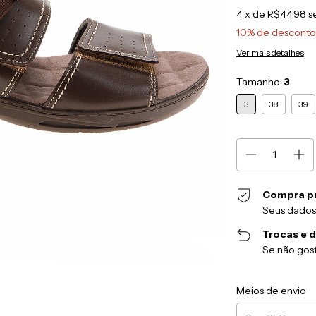
4
x de
R$44,98
s
10% de desconto
Ver mais detalhes
Tamanho:
3
3
38
39
Compra p
Seus dados
Trocas e 
Se não gost
Entregas para o CEP
Meios de envio