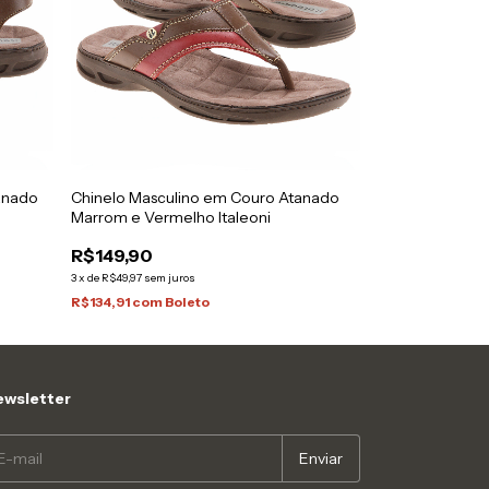
anado
Chinelo Masculino em Couro Atanado
Marrom e Vermelho Italeoni
R$149,90
3
x
de
R$49,97
sem juros
R$134,91
com
Boleto
wsletter