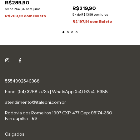
R$289,90
Italeoni
R$219,90
6
x
de
R$48,32
sem juros
5
x
de
R$43,98
sem juros
R$260,91
com
Boleto
R$197,91
com
Boleto
5554992546388
Fone: (54) 3268-5735 | WhatsApp (54) 9254-6388
atendimento@italeoni.com.br
Rodovia dos Romeiros 1997 CXP. 477 Cep: 95174-350
Farroupilha - RS
Calçados