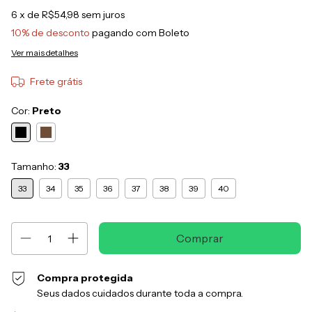
6
x de
R$54,98
sem juros
10% de desconto
pagando com Boleto
Ver mais detalhes
Frete grátis
Cor:
Preto
Tamanho:
33
33
34
35
36
37
38
39
40
Compra protegida
Seus dados cuidados durante toda a compra.