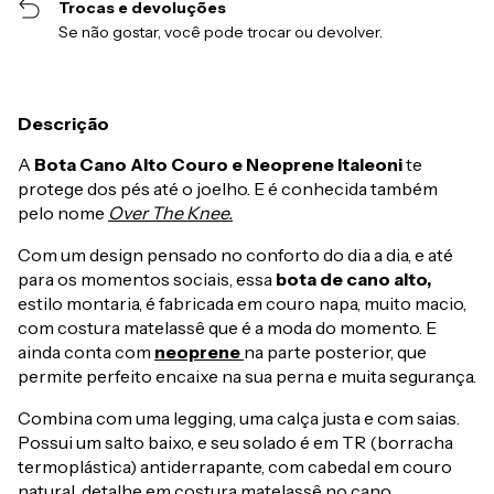
Trocas e devoluções
Se não gostar, você pode trocar ou devolver.
Descrição
A
Bota Cano Alto Couro e Neoprene Italeoni
te
protege dos pés até o joelho. E é conhecida também
pelo nome
Over The Knee
.
Com um design pensado no conforto do dia a dia, e até
para os momentos sociais, essa
bota de cano alto,
estilo montaria, é fabricada em couro napa, muito macio,
com costura matelassê que é a moda do momento. E
ainda conta com
neoprene
na parte posterior, que
permite perfeito encaixe na sua perna e muita segurança.
Combina com uma legging, uma calça justa e com saias.
Possui um salto baixo, e seu solado é em TR (borracha
termoplástica) antiderrapante, com cabedal em couro
natural, detalhe em costura matelassê no cano,